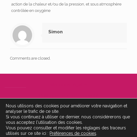
action de la chaleur et/ou de la pression, et sous atmosphère
contrôlée en oxygène
Simon
Comments are closed.
Mentions légales
Politique de confidentialité
Nous utilisons des cookies pour améliorer votre navigation et
Contact
analyser le trafic de ce site.
Si vous continuez à utiliser ce dernier, nous considérerons que
syctom-paris.fr
vous acceptez l'utilisation des cookies.
Vous pouvez consulter et modifier les réglages des traceurs
siaap.fr
utilisés sur ce site ici :
Préférences de cookies
.