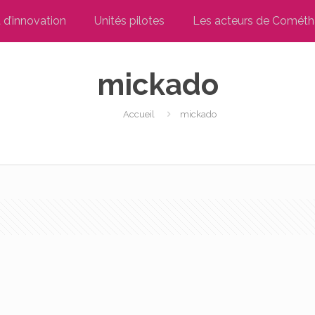
t d’innovation
Unités pilotes
Les acteurs de Cométh
mickado
Accueil
mickado