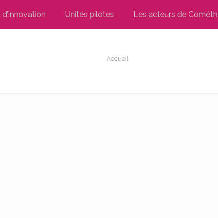
t d’innovation
Unités pilotes
Les acteurs de Cométh
Accueil